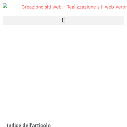
WEB AGENCY
CREARE SITO WEB
PROFESSIONALE PARTENDO
DA OBIETTIVI CHIARI
Indice dell'articolo