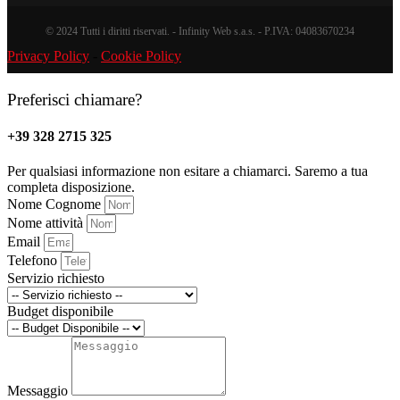
© 2024 Tutti i diritti riservati. - Infinity Web s.a.s. - P.IVA: 04083670234
Privacy Policy
-
Cookie Policy
Preferisci chiamare?
+39 328 2715 325
Per qualsiasi informazione non esitare a chiamarci. Saremo a tua
completa disposizione.
Nome Cognome
Nome attività
Email
Telefono
Servizio richiesto
Budget disponibile
Messaggio