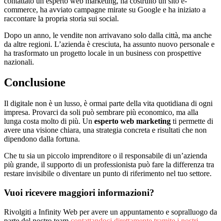
contattato un esperto web marketing, ha costruito un sito e-
commerce, ha avviato campagne mirate su Google e ha iniziato a
raccontare la propria storia sui social.
Dopo un anno, le vendite non arrivavano solo dalla città, ma anche
da altre regioni. L’azienda è cresciuta, ha assunto nuovo personale e
ha trasformato un progetto locale in un business con prospettive
nazionali.
Conclusione
Il digitale non è un lusso, è ormai parte della vita quotidiana di ogni
impresa. Provarci da soli può sembrare più economico, ma alla
lunga costa molto di più. Un
esperto web marketing
ti permette di
avere una visione chiara, una strategia concreta e risultati che non
dipendono dalla fortuna.
Che tu sia un piccolo imprenditore o il responsabile di un’azienda
più grande, il supporto di un professionista può fare la differenza tra
restare invisibile o diventare un punto di riferimento nel tuo settore.
Vuoi ricevere maggiori informazioni?
Rivolgiti a Infinity Web per avere un appuntamento e sopralluogo da
parte del nostro team
contattandoci direttamente tramite i nostri