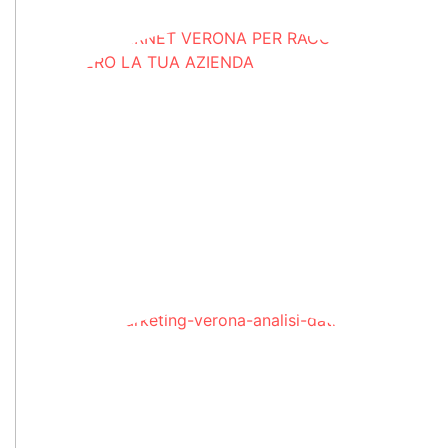
S
in
V
p
la
at
m
g
Un
in
Ve
se
es
Di
M
V
s
c
pe
c