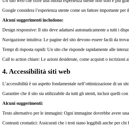
Un sito web che offre una buona esperienza utente non solo è più gra
Google considera l’esperienza utente come un fattore importante per i
Alcuni suggerimenti includono:
Design responsive: Il sito deve adattarsi automaticamente a tutti i dis
Navigazione intuitiva: Le pagine del sito devono essere facili da trova
Tempi di risposta rapidi: Un sito che risponde rapidamente alle interaz
Call to action chiare: Le azioni desiderate, come acquisti o iscrizioni a
4. Accessibilità siti web
L’accessibilità è un aspetto fondamentale nell’ottimizzazione di un sit
Garantire che il sito sia utilizzabile da tutti gli utenti, inclusi quelli 
Alcuni suggerimenti:
Testo alternativo per le immagini: Ogni immagine dovrebbe avere una de
Contrasti cromatici: Assicurati che i testi siano leggibili anche per chi