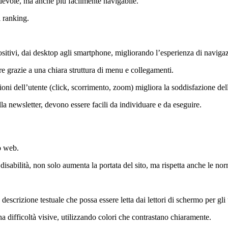
devole, ma anche più facilmente navigabile.
l ranking.
positivi, dai desktop agli smartphone, migliorando l’esperienza di naviga
re grazie a una chiara struttura di menu e collegamenti.
ioni dell’utente (click, scorrimento, zoom) migliora la soddisfazione del
lla newsletter, devono essere facili da individuare e da eseguire.
o web.
con disabilità, non solo aumenta la portata del sito, ma rispetta anche le no
scrizione testuale che possa essere letta dai lettori di schermo per gli 
 ha difficoltà visive, utilizzando colori che contrastano chiaramente.