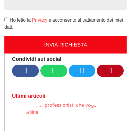
Ho letto la
Privacy
e acconsento al trattamento dei miei
dati.
INVIA RICHIESTA
Condividi sui social
Ultimi articoli
Si
pr
c
es
o