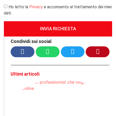
Ho letto la
Privacy
e acconsento al trattamento dei miei
dati.
INVIA RICHIESTA
Condividi sui social
Ultimi articoli
Si
p
c
e
on
Q
po