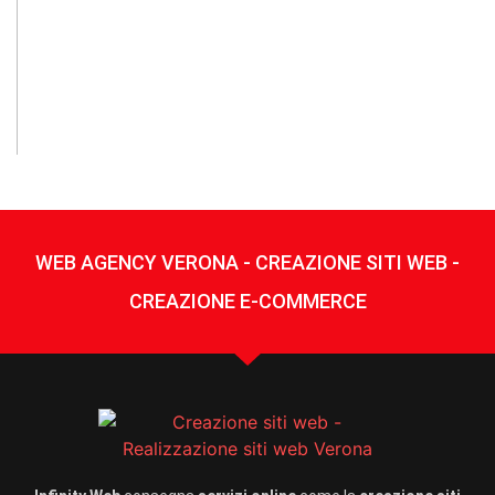
La
si
Ve
pa
f
pe
WEB AGENCY VERONA - CREAZIONE SITI WEB -
CREAZIONE E-COMMERCE