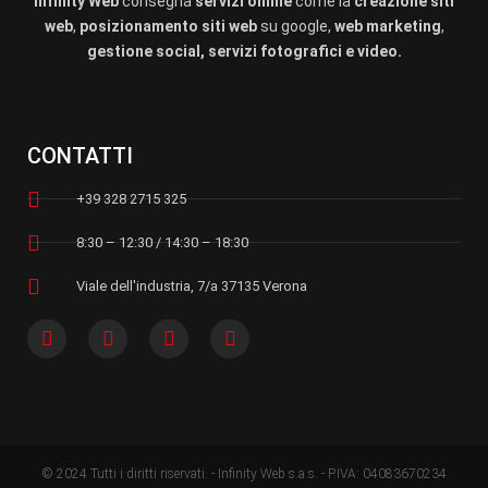
Infinity Web
consegna
servizi online
come la
creazione siti
web
,
posizionamento siti web
su google,
web marketing
,
gestione social, servizi fotografici e video.
CONTATTI
+39 328 2715 325
8:30 – 12:30 / 14:30 – 18:30
Viale dell'industria, 7/a 37135 Verona
© 2024 Tutti i diritti riservati. - Infinity Web s.a.s. - P.IVA: 04083670234