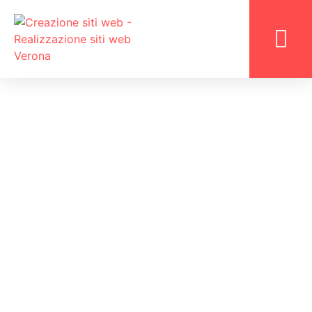
LAVORA CON N
WEB AGENCY
REALIZZAZIONE SITI WEB
VERONA PER AZIENDE E
PROFESSIONISTI