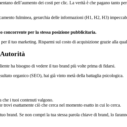
mentano dell’aumento dei costi per clic. La verità è che pagano tanto perc
icamento fulminea, gerarchia delle informazioni (H1, H2, H3) impeccabil
 concorrente per la stessa posizione pubblicitaria.
ale per il tuo marketing. Risparmi sul costo di acquisizione grazie alla qua
 Autorità
liente ha bisogno di vedere il tuo brand più volte prima di fidarsi.
ultato organico (SEO), hai già vinto metà della battaglia psicologica.
a che i tuoi contenuti valgono.
 trovi esattamente ciò che cerca nel momento esatto in cui lo cerca.
uo brand. Se non compri la tua stessa parola chiave di brand, lo faranno i