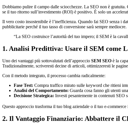
Dobbiamo pulire il campo dalle sciocchezze. La SEO non è gratuita. C
se il tuo ritorno sull’investimento (ROI) è positivo. È solo un accelerato
Il vero costo insostenibile è l’inefficienza. Quando fai SEO senza i d
pubblicitarie perché il tuo tasso di conversione sarà sempre mediocre.
“La SEO costruisce l’autorità del tuo impero; il SEM è la cavalle
1. Analisi Predittiva: Usare il SEM come 
Uno dei vantaggi più sottovalutati dell’approccio
SEM SEO
è la capa
Tradizionalmente, scriveresti decine di articoli, ottimizzeresti le pagine
Con il metodo integrato, il processo cambia radicalmente:
Fase Test:
Compra traffico mirato sulle keyword che ritieni in
Analisi del Comportamento:
Guarda cosa fanno gli utenti una
Decisione Strategica:
Investi pesantemente in contenuti SEO so
Questo approccio trasforma il tuo blog aziendale o il tuo e-commerce in 
2. Il Vantaggio Finanziario: Abbattere il