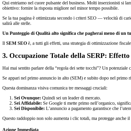
Qui entriamo nel cuore pulsante del business. Molti inserzionisti si la
obiettivo: fornire la risposta migliore nel minor tempo possibile.
Se la tua pagina è ottimizzata secondo i criteri SEO — velocità di car
salirà alle stelle.
Un Punteggio di Qualità alto significa che pagherai meno di un tuo
Il
SEM SEO
è, a tutti gli effetti, una strategia di ottimizzazione fisc
3. Occupazione Totale della SERP: Effetto
Hai mai sentito parlare della “regola dei sette tocchi”? Un potenziale c
Se appari nel primo annuncio in alto (SEM) e subito dopo nel primo ris
Questa dominanza visiva comunica tre messaggi cruciali:
Sei Ovunque:
Quindi sei un leader di mercato.
Sei Affidabile:
Se Google ti mette primo nell’organico, signific
Sei Disponibile:
L’annuncio a pagamento garantisce che l’utente
Questo raddoppio non solo aumenta i clic totali, ma protegge anche il t
Azione Immediata