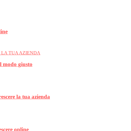
line
el modo giusto
rescere la tua azienda
escere online