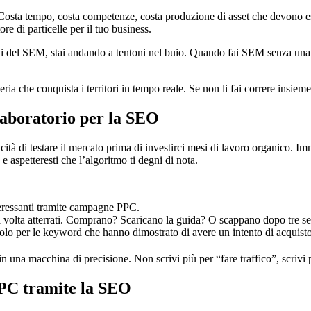
osta tempo, costa competenze, costa produzione di asset che devono es
re di particelle per il tuo business.
ati del SEM, stai andando a tentoni nel buio. Quando fai SEM senza una st
ria che conquista i territori in tempo reale. Se non li fai correre insie
Laboratorio per la SEO
cità di testare il mercato prima di investirci mesi di lavoro organico. I
 e aspetteresti che l’algoritmo ti degni di nota.
teressanti tramite campagne PPC.
 volta atterrati. Comprano? Scaricano la guida? O scappano dopo tre s
lo per le keyword che hanno dimostrato di avere un intento di acquisto
una macchina di precisione. Non scrivi più per “fare traffico”, scrivi pe
 CPC tramite la SEO