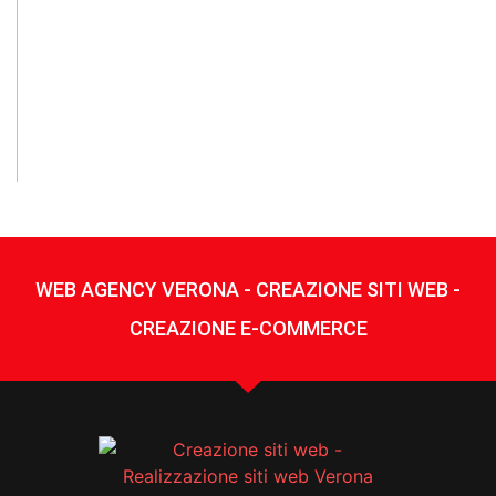
on
La
si
Ve
pa
f
pe
WEB AGENCY VERONA - CREAZIONE SITI WEB -
CREAZIONE E-COMMERCE