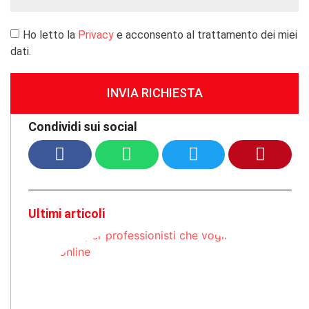
Ho letto la
Privacy
e acconsento al trattamento dei miei
dati.
INVIA RICHIESTA
Condividi sui social
Ultimi articoli
Si
p
c
e
on
Q