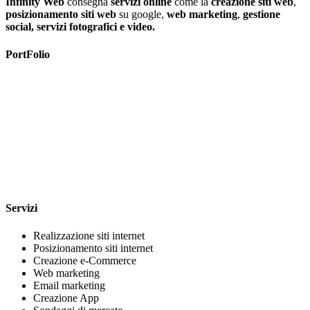
Infinity Web
consegna
servizi online
come la
creazione siti web
,
posizionamento siti web
su google,
web marketing
,
gestione
social, servizi fotografici e video.
PortFolio
Servizi
Realizzazione siti internet
Posizionamento siti internet
Creazione e-Commerce
Web marketing
Email marketing
Creazione App